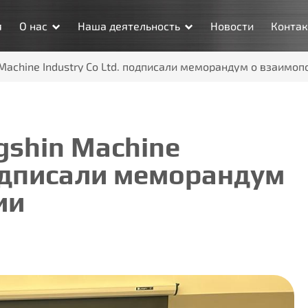
я
О нас
Наша деятельность
Новости
Конта
Machine Industry Co Ltd. подписали меморандум о взаимо
gshin Machine
подписали меморандум
ии