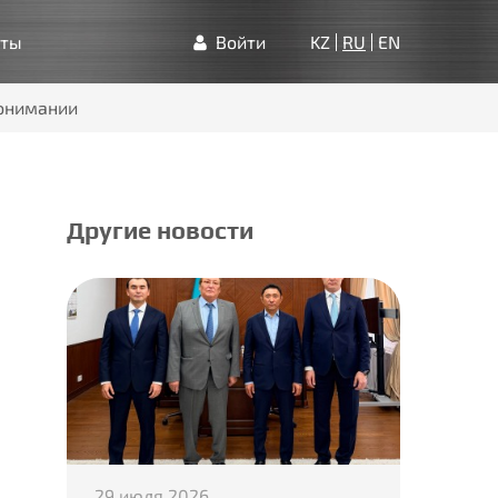
кты
Войти
KZ
RU
EN
понимании
Другие новости
29 июля 2026