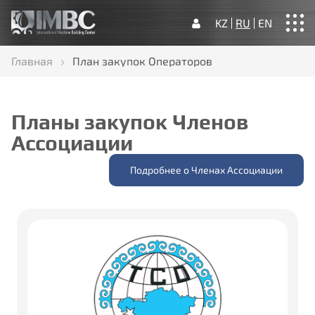
KZ
RU
EN
Главная
План закупок Операторов
Главная
О нас
Наша деятельность
Новости
Контакты
Планы закупок Членов
Ассоциации
Подробнее о Членах Ассоциации