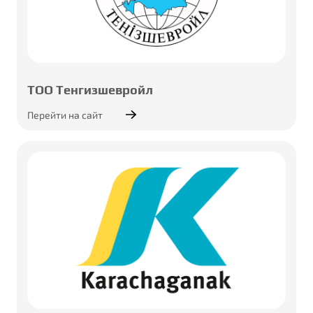
ТОО Тенгизшевройл
Перейти на сайт