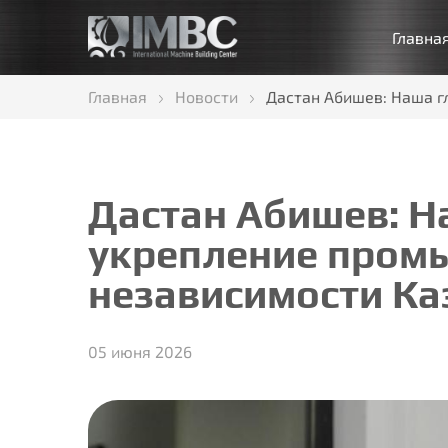
Главна
Главная
Новости
Дастан Абишев: Наша г
Дастан Абишев: На
укрепление пром
независимости Ка
05 июня 2026