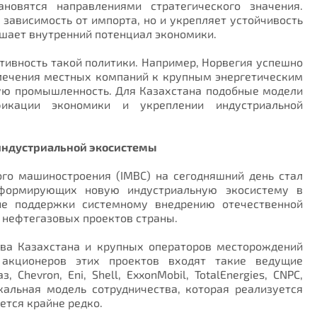
новятся направлениями стратегического значения.
 зависимость от импорта, но и укрепляет устойчивость
шает внутренний потенциал экономики.
ивность такой политики. Например, Норвегия успешно
лечения местных компаний к крупным энергетическим
ю промышленность. Для Казахстана подобные модели
кации экономики и укреплении индустриальной
 индустриальной экосистемы
го машиностроения (IMBC) на сегодняшний день стал
 формирующих новую индустриальную экосистему в
ние поддержки системному внедрению отечественной
 нефтегазовых проектов страны.
тва Казахстана и крупных операторов месторождений
 акционеров этих проектов входят такие ведущие
Chevron, Eni, Shell, ExxonMobil, TotalEnergies, CNPC,
кальная модель сотрудничества, которая реализуется
ется крайне редко.