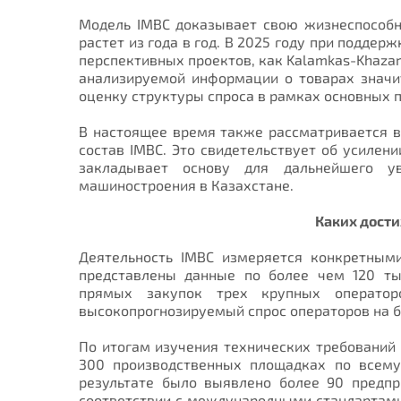
Модель IMBC доказывает свою жизнеспособно
растет из года в год. В 2025 году при подде
перспективных проектов, как Kalamkas-Khazar 
анализируемой информации о товарах значит
оценку структуры спроса в рамках основных 
В настоящее время также рассматривается в
состав IMBC. Это свидетельствует об усилен
закладывает основу для дальнейшего ув
машиностроения в Казахстане.
Каких дост
Деятельность IMBC измеряется конкретным
представлены данные по более чем 120 т
прямых закупок трех крупных оператор
высокопрогнозируемый спрос операторов на б
По итогам изучения технических требований
300 производственных площадках по всему
результате было выявлено более 90 предп
соответствии с международными стандартами.