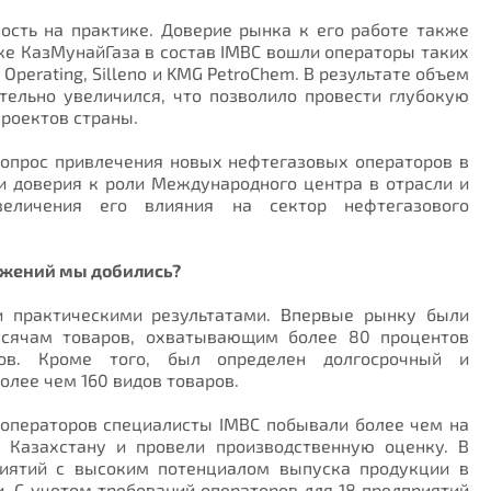
сть на практике. Доверие рынка к его работе также
ржке КазМунайГаза в состав IMBC вошли операторы таких
Operating, Silleno и KMG PetroChem. В результате объем
ельно увеличился, что позволило провести глубокую
проектов страны.
опрос привлечения новых нефтегазовых операторов в
ии доверия к роли Международного центра в отрасли и
еличения его влияния на сектор нефтегазового
ижений мы добились?
и практическими результатами. Впервые рынку были
ысячам товаров, охватывающим более 80 процентов
ов. Кроме того, был определен долгосрочный и
олее чем 160 видов товаров.
 операторов специалисты IMBC побывали более чем на
 Казахстану и провели производственную оценку. В
риятий с высоким потенциалом выпуска продукции в
 С учетом требований операторов для 18 предприятий