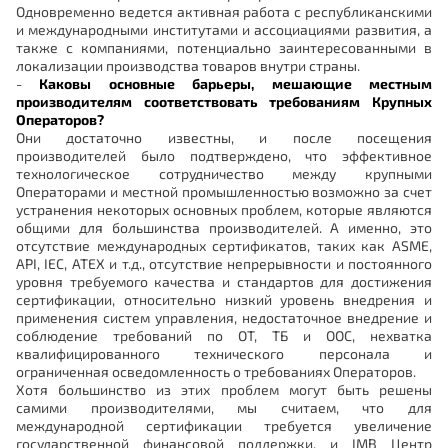
Одновременно ведется активная работа с республиканскими
и международными институтами и ассоциациями развития, а
также с компаниями, потенциально заинтересованными в
локализации производства товаров внутри страны.
-
Каковы основные барьеры, мешающие местным
производителям соответствовать требованиям Крупных
Операторов?
Они достаточно известны, и после посещения
производителей было подтверждено, что эффективное
технологическое сотрудничество между крупными
Операторами и местной промышленностью возможно за счет
устранения некоторых основных проблем, которые являются
общими для большинства производителей. А именно, это
отсутствие международных сертификатов, таких как ASME,
API, IEC, ATEХ и т.д., отсутствие непрерывности и постоянного
уровня требуемого качества и стандартов для достижения
сертификации, относительно низкий уровень внедрения и
применения систем управления, недостаточное внедрение и
соблюдение требований по ОТ, ТБ и ООС, нехватка
квалифицированного технического персонала и
ограниченная осведомленность о требованиях Операторов.
Хотя большинство из этих проблем могут быть решены
самими производителями, мы считаем, что для
международной сертификации требуется увеличение
государственной финансовой поддержки, и IMB Центр