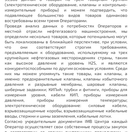
(электротехническое оборудование, клапаны и контрольно-
измерительные приборы) и можем подтвердить, что
подавляющее большинство видов товаров одинаково
востребованы всеми тремя Операторами.
Проведя анализ данных о потребностях Операторов и
местной отрасли нефтегазового машиностроения, мы
определили несколько товаров, которые потенциально могут
быть локализованы в ближайшей перспективе, при условии,
что они соответствуют строгим требованиям,
предъявляемым к оборудованию, используемому на трех
крупнейших нефтегазовых месторождениях страны, таким
как высокое давление и уровень H2S, и являются
конкурентоспособными по другим основным условиям. Среди
них мы можем упомянуть такие товары, как клапаны, а
именно: предохранительные клапаны, клапаны избыточного
давления и разрывные мембраны, шаровые клапаны,
шиберные задвижки; КИПиА: трубки и фитинги, приборы для
измерения уровня, кабели КИП, приборы измерения
давления, приборы измерения температуры;
электротехническое оборудование: силовые кабели,
взрывозащищенные коробы, взрывозащищенные кабельные
вводы, стержни и шины заземления, кабельные лотки.
Согласно учредительным документам IMB Центра каждый
Оператор осуществляет свои собственные процессы закупок
в соответствии со своими внутренними процедурами, и