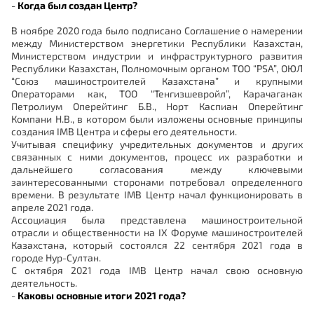
-
Когда был создан Центр?
В ноябре 2020 года было подписано Соглашение о намерении
между Министерством энергетики Республики Казахстан,
Министерством индустрии и инфраструктурного развития
Республики Казахстан, Полномочным органом ТОО “PSA”, ОЮЛ
“Союз машиностроителей Казахстана” и крупными
Операторами как, ТОО “Тенгизшевройл”, Карачаганак
Петролиум Оперейтинг Б.В., Норт Каспиан Оперейтинг
Компани Н.В., в котором были изложены основные принципы
создания IMB Центра и сферы его деятельности.
Учитывая специфику учредительных документов и других
связанных с ними документов, процесс их разработки и
дальнейшего согласования между ключевыми
заинтересованными сторонами потребовал определенного
времени. В результате IMB Центр начал функционировать в
апреле 2021 года.
Ассоциация была представлена машиностроительной
отрасли и общественности на IX Форуме машиностроителей
Казахстана, который состоялся 22 сентября 2021 года в
городе Нур-Султан.
С октября 2021 года IMB Центр начал свою основную
деятельность.
-
Каковы основные итоги 2021 года?