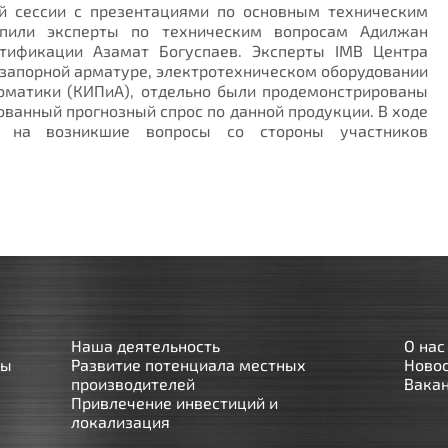
ой сессии с презентациями по основным техническим
упили эксперты по техническим вопросам Адилжан
ртификации Азамат Богуспаев. Эксперты IMB Центра
о запорной арматуре, электротехническом оборудовании
оматики (КИПиА), отдельно были продемонстрированы
ованный прогнозный спрос по данной продукции. В ходе
ы на возникшие вопросы со стороны участников
Наша деятельность
О нас
сы
Развитие потенциала местных
Ново
производителей
Вака
Привлечение инвестиций и
локализация