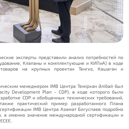
ческие эксперты представили анализ потребностей по
рудование, Клапаны и комплектующие и КИПиА) в ходе
товаров на крупных проектах Тенгиз, Кашаган и
ническим менеджером IMB Центра Темірхан Әлібай был
city Development Plan – CDP), в ходе которого были
зработке CDP и обобщенных технических требований,
также практический пример разработанного Плана
о сертификации IMB Центра Азамат Богуспаев подробно
я, а именно значение международной сертификации и
ECEE.