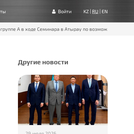
кты
Войти
KZ
RU
EN
 группе А в ходе Семинара в Атырау по возможностям лок
Другие новости
29 июля 2026