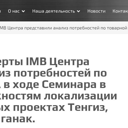
я
О нас
Наша деятельность
Новости
Конта
IMB Центра представили анализ потребностей по товарной
ерты IMB Центра
из потребностей по
 в ходе Семинара в
жностям локализации
х проектах Тенгиз,
ганак.